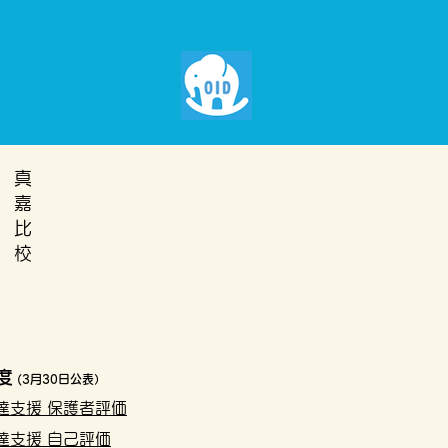
​真
嘉
比​
校
度
(3月30日公表）
達支援 保護者評価
達支援 自己評価