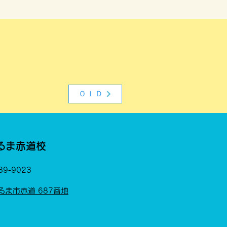
ＯＩＤ
るま赤道校
89-9023
るま市赤道 687番地