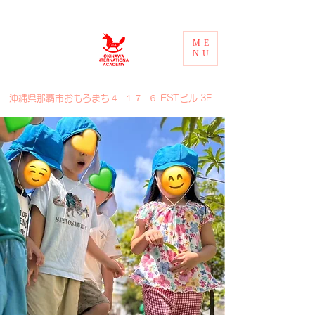
ME
NU
​沖縄県那覇市おもろまち４−１７−６ ESTビル 3F