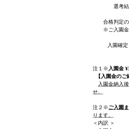
選考結
　　　　　　　
　　合格判定の場
　　※ご入園金（
　　　　　　　
   　　入園
注１※
入園金 ¥3
【入園金のご
入園金納入後
せ。
注２※
ご入園ま
ります。
＜内訳 ＞