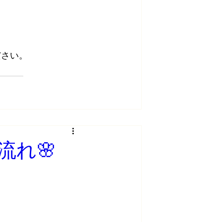
ださい。
流れ🌸