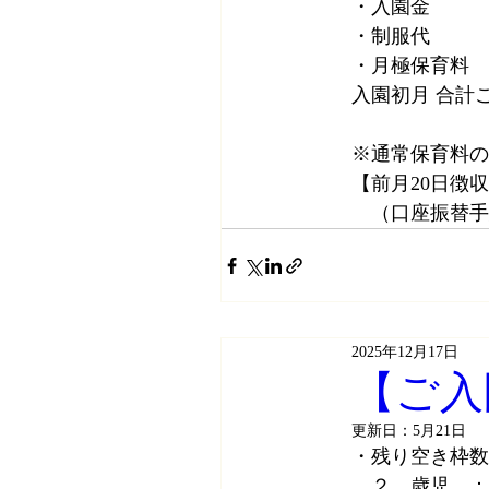
・入園金　　　￥3
・制服代　　　￥ 
・月極保育料　￥65,
入園初月 合計ご納
※通常保育料の
【前月20日徴収
　（口座振替手
2025年12月17日
【ご入
更新日：
5月21日
・残り空き枠数
　２　歳児　：