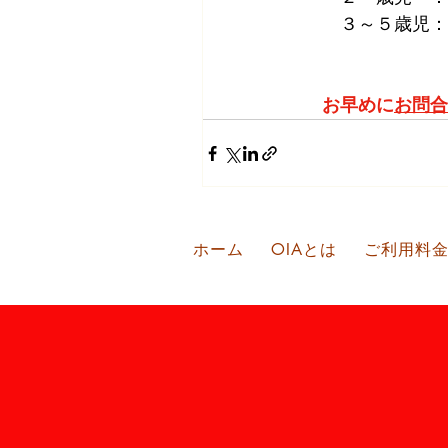
　３～５歳児：
お早めに
お問合
ホーム
OIAとは
ご利用料